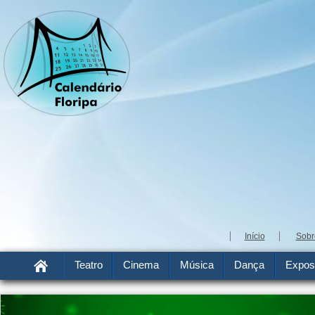
Início
Sobr
Teatro
Cinema
Música
Dança
Expos