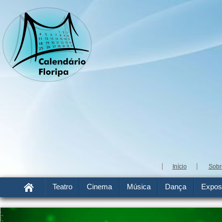
Início
Sobr
Teatro
Cinema
Música
Dança
Expos