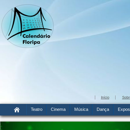
Início
Sobr
Teatro
Cinema
Música
Dança
Expos