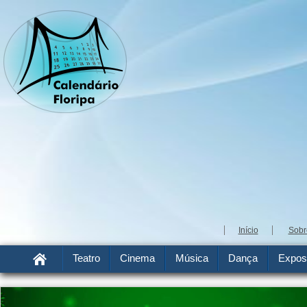
Início
Sobr
Teatro
Cinema
Música
Dança
Expos