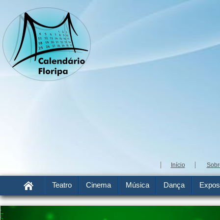
Início
Sobr
Teatro
Cinema
Música
Dança
Expos