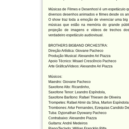
Músicas de Filmes e Desenhos! é um espetáculo qu
diversos desenhos animados e filmes desde os ano
O show traz toda a emoção de vivenciar uma big 
músicas que estão na memória do grande públic
projeção de imagens e vídeos de trechos do
verdadeiro espetáculo audiovisual.
BROTHERS BIGBAND ORCHESTRA:
Direção Artística: Giovane Pacheco
Produção Musical: Alexandre Ari Piazza
Apoio Técnico: Misael Crescêncio Pacheco
Arte Gráfica/Videos: Alexandre Ari Piazza
Músicos:
Maestro: Giovane Pacheco
Saxofone Alto: Ricardinho,
Saxofone Tenor: Leandro Espíndola,
Saxofone Barítono: Rafael Thiesen de Oliveira
Trompetes: Rafael Almir da Silva, Marlon Espíndola
Trombones: Artur Fernandes, Ezequias Candido D
Tuba: Dyjonathan Dyowany Pacheco
Contrabaixo: Alexandre Piazza
Guitarra: André Medeiros
Piano/Teclado: Willian Francklin Ritta