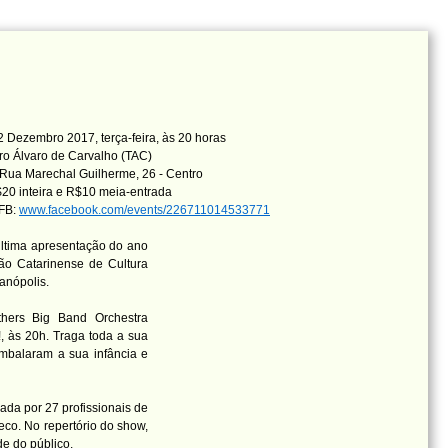
 Dezembro 2017, terça-feira, às 20 horas
ro Álvaro de Carvalho (TAC)
Rua Marechal Guilherme, 26 - Centro
20 inteira e R$10 meia-entrada
 FB:
www.facebook.com/events/226711014533771
última apresentação do ano
o Catarinense de Cultura
anópolis.
hers Big Band Orchestra
 às 20h. Traga toda a sua
mbalaram a sua infância e
ada por 27 profissionais de
eco. No repertório do show,
de do público.