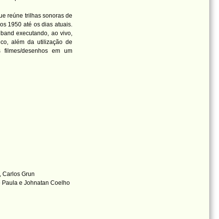
e reúne trilhas sonoras de
s 1950 até os dias atuais.
band executando, ao vivo,
o, além da utilização de
s filmes/desenhos em um
, Carlos Grun
e Paula e Johnatan Coelho