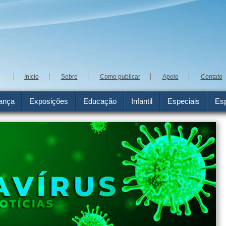
Início
Sobre
Como publicar
Apoio
Contato
ança
Exposições
Educação
Infantil
Especiais
Esp