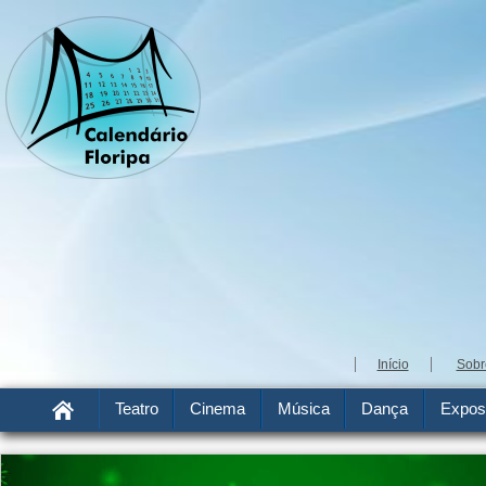
Início
Sobr
Teatro
Cinema
Música
Dança
Expos