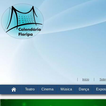
Início
Sobr
Teatro
Cinema
Música
Dança
Expos