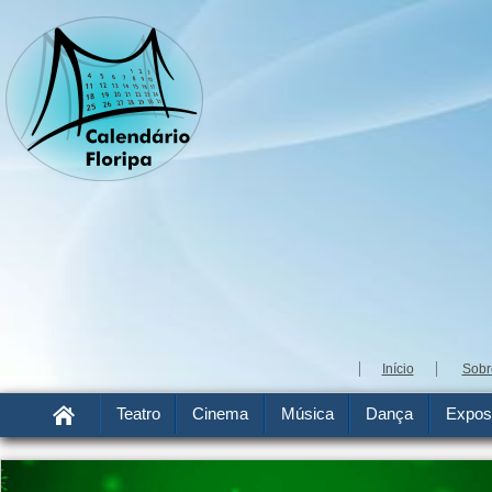
Início
Sobr
Teatro
Cinema
Música
Dança
Expos