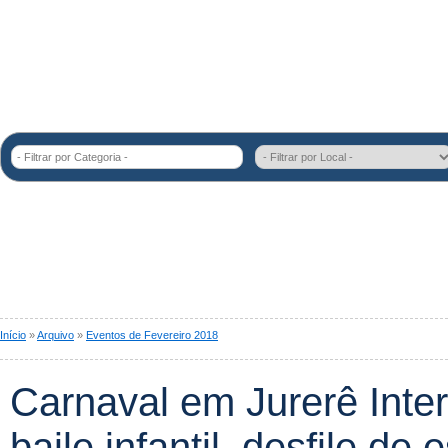
- Filtrar por Categoria -
Início
»
Arquivo
»
Eventos de Fevereiro 2018
​Carnaval em Jurerê Inter
baile infantil, desfile d