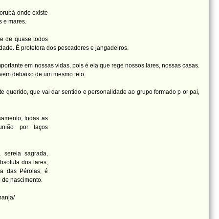
orubá onde existe
s e mares.
ãe de quase todos
dade. É protetora dos pescadores e jangadeiros.
portante em nossas vidas, pois é ela que rege nossos lares, nossas casas.
vivem debaixo de um mesmo teto.
te querido, que vai dar sentido e personalidade ao grupo formado p
or pai,
samento, todas as
união por laços
 sereia sagrada,
bsoluta dos lares,
a das Pérolas, é
 de nascimento.
manja/