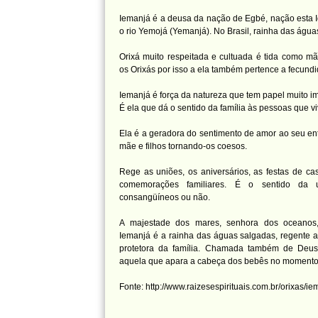
Iemanjá é a deusa da nação de Egbé, nação esta I
o rio Yemojá (Yemanjá). No Brasil, rainha das água
Orixá muito respeitada e cultuada é tida como m
os Orixás por isso a ela também pertence a fecundi
Iemanjá é força da natureza que tem papel muito im
É ela que dá o sentido da família às pessoas que 
Ela é a geradora do sentimento de amor ao seu en
mãe e filhos tornando-os coesos.
Rege as uniões, os aniversários, as festas de ca
comemorações familiares. É o sentido da 
consangüíneos ou não.
A majestade dos mares, senhora dos oceanos,
Iemanjá é a rainha das águas salgadas, regente a
protetora da família. Chamada também de Deus
aquela que apara a cabeça dos bebês no momento
Fonte: http://www.raizesespirituais.com.br/orixas/ie