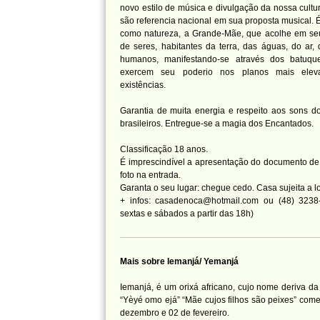
novo estilo de música e divulgação da nossa cult
são referencia nacional em sua proposta musical. 
como natureza, a Grande-Mãe, que acolhe em se
de seres, habitantes da terra, das águas, do ar,
humanos, manifestando-se através dos batuq
exercem seu poderio nos planos mais elev
existências.
Garantia de muita energia e respeito aos sons do
brasileiros. Entregue-se a magia dos Encantados.
Classificação 18 anos.
É imprescindível a apresentação do documento de 
foto na entrada.
Garanta o seu lugar: chegue cedo. Casa sujeita a l
+ infos: casadenoca@hotmail.com ou (48) 3238
sextas e sábados a partir das 18h)
Mais sobre Iemanjá/ Yemanjá
Iemanjá, é um orixá africano, cujo nome deriva d
“Yèyé omo ejá” “Mãe cujos filhos são peixes” co
dezembro e 02 de fevereiro.