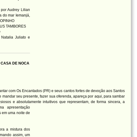
 por Audrey Lilian
ra do mar Iemanjá,
 COPINHO
 SEUS TAMBORES
O
atalia Juliato e
h - CASA DE NOCA
cantar com Os Encantados (PR) e seus cantos fortes de devoção aos Santos
e mandar seu presente, fazer sua oferenda, apareça por aqui, para sambar
siosos e absolutamente intuitivos que representam, de forma sincera, a
ma apresentação
s em uma noite de
ra a mistura dos
rmando assim, um