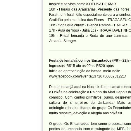
inspire e se vista como a DEUSA DO MAR.
16h - Florais das Araucárias, Presente das flores,
Farah, um floral feito especialmente para a senho
Gratidão pela medicina das Flores. - TRAGA SEU
16h - Sons que curam - Bianca Ramos - TRAGA
17h - Aula de Yoga - Julia Lcs - TRAGA TAPETINH
18h - Ritual Iemanjá e Roda do ano Lammas - N
Amanda Stenger
Festa de Iemanjá com os Encantados (PR) - 22
Ingressos: R$15 até as 00hs, R$20 após
Início da apresentação da banda: meia-noite
www.facebook.com/events/1372075006231221/
Dia de Iemanjá aqui na Noca é dia de cantar e en
e Orixás na celebração a Rainho do Mar! Depois d
conosco. Com cantos primitivos, puros, despreten
cultura do
s terreiros de Umbanda! Mais u
antológica dos curitibanos do grupo Os Encantado
muito respeito, devoção e alegria aos orixás!!!
O grupo Os Encantados tem como proposta sono
pontos de umbanda com o swingado da MPB, fo