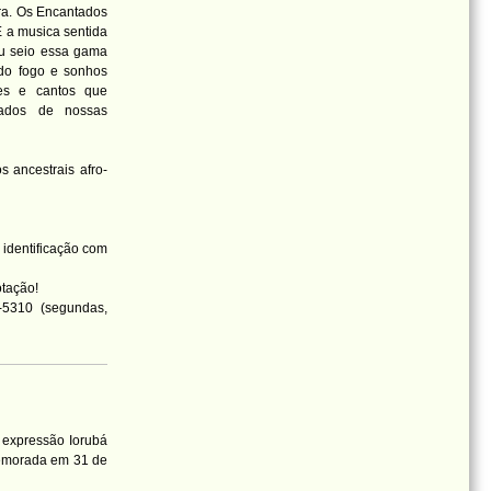
ura. Os Encantados
É a musica sentida
u seio essa gama
 do fogo e sonhos
ues e cantos que
ados de nossas
s ancestrais afro-
identificação com
otação!
-5310 (segundas,
a expressão Iorubá
memorada em 31 de