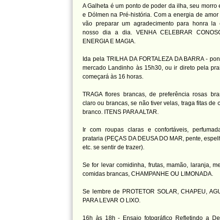
A Galheta é um ponto de poder da ilha, seu morro 
e Dólmen na Pré-história. Com a energia de amor
vão preparar um agradecimento para honra la e
nosso dia a dia. VENHA CELEBRAR CONOS
ENERGIA E MAGIA.
Ida pela TRILHA DA FORTALEZA DA BARRA - pont
mercado Landinho às 15h30, ou ir direto pela pra
começará às 16 horas.
TRAGA flores brancas, de preferência rosas bra
claro ou brancas, se não tiver velas, traga fitas de 
branco. ITENS PARA ALTAR.
Ir com roupas claras e confortáveis, perfumad
prataria (PEÇAS DA DEUSA DO MAR, pente, espelh
etc. se sentir de trazer).
Se for levar comidinha, frutas, mamão, laranja, m
comidas brancas, CHAMPANHE OU LIMONADA.
Se lembre de PROTETOR SOLAR, CHAPEU, AG
PARA LEVAR O LIXO.
16h às 18h - Ensaio fotográfico Refletindo a D