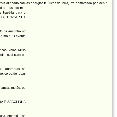
esta alinhado com as energias telúricas da terra, Pré-demarcada por Menir
 d
a deusa do mar
 trazê-la para o
CO, TRAGA SUA
o de encontro no
ia mole. O evento
ncas, velas azuis
cetim azul claro ou
as, adornaras na
o, coroa de rosas
elancia, melão, ou
UA E SACOLINHA
eusa Iemanjá - se