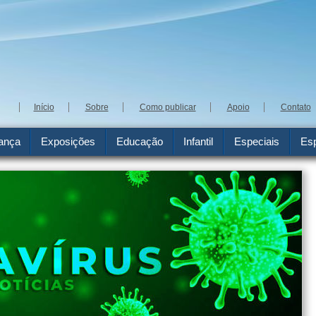
Início
Sobre
Como publicar
Apoio
Contato
ança
Exposições
Educação
Infantil
Especiais
Esp