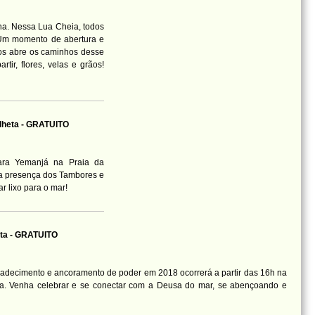
na. Nessa Lua Cheia, todos
 Um momento de abertura e
os abre os caminhos desse
tir, flores, velas e grãos!
alheta - GRATUITO
ara Yemanjá na Praia da
a presença dos Tambores e
r lixo para o mar!
heta - GRATUITO
radecimento e ancoramento de poder em 2018 ocorrerá a partir das 16h na
rra. Venha celebrar e se conectar com a Deusa do mar, se abençoando e