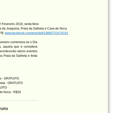
 Fevereiro 2018, sexta-feira
a da Joaquina, Praia da Galheta e Casa de Noca
 FB:
www.facebook.com/events/619860751678191
evereiro comemora-se o Dia
á, aquela que é considera
acontecerão vários eventos
a Praia da Galheta e festa
eta - GRATUITO
lheta - GRATUITO
TUITO
 de Noca - R$20
ATUITO