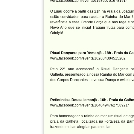
www.facebook.com/events/619860751678191/
O Luau ocorre a partir das 21h na Praia da Joaqui
estão convidados para saudar a Rainha do Mar.
reverência a essa Grande Força que nos rege e n
Novo Ano que se Inicia! Tragam frutas para compar
Odoiyá!
Ritual Dançante para Yemanjá - 18h - Praia da G
www.facebook.com/events/162684304515202
Pelo 22° ano acontecerá o Ritual Dançante p
Galheta, presenteado a nossa Rainha do Mar com 
dos Corpos Dançantes. Leve sua Dança e evite leva
Refletindo a Deusa Iemanjá - 16h - Praia da Gal
www.facebook.com/events/1040494762758921/
Para homenagear a rainha do mar, um ritual de ag
praia da Galheta, localizada na Fortaleza da Ba
trazendo muitas alegrias para seu lar.