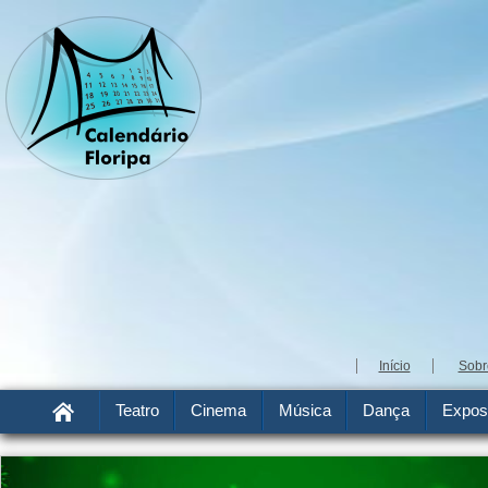
Início
Sobr
Teatro
Cinema
Música
Dança
Expos