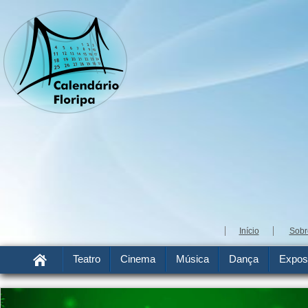
Início
Sobr
Teatro
Cinema
Música
Dança
Expos