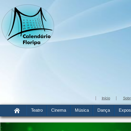
Início
Sobr
Teatro
Cinema
Música
Dança
Expos