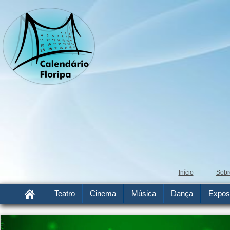
Início
Sobr
Teatro
Cinema
Música
Dança
Expos