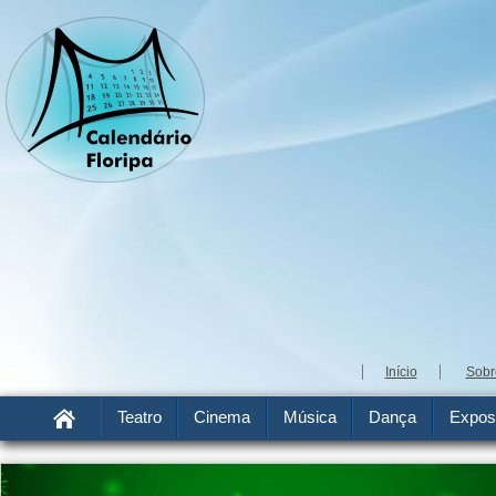
Início
Sobr
Teatro
Cinema
Música
Dança
Expos