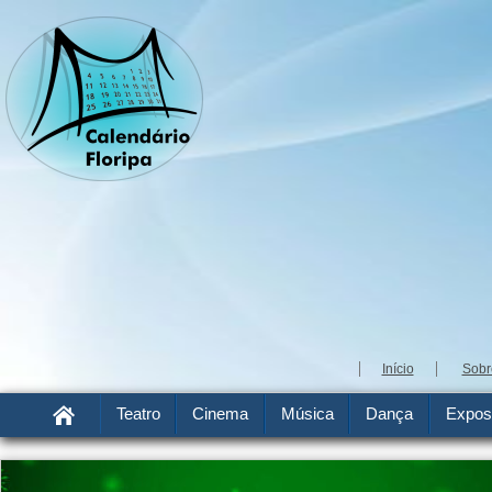
Início
Sobr
Teatro
Cinema
Música
Dança
Expos