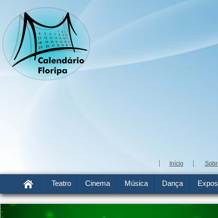
Início
Sobr
Teatro
Cinema
Música
Dança
Expos