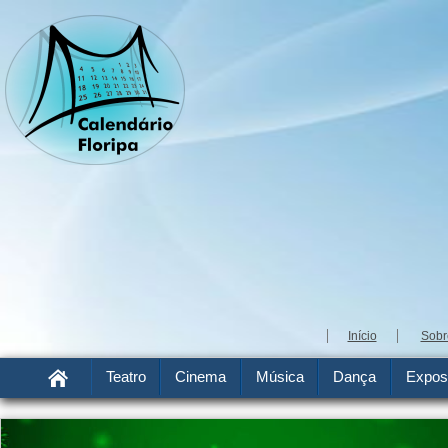
Início
Sobr
Teatro
Cinema
Música
Dança
Expos