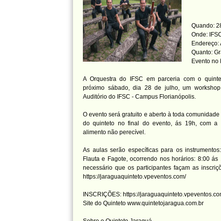
Quando: 2
Onde: IFSC
Endereço:
Quanto: Gr
Evento no
A Orquestra do IFSC em parceria com o quint
próximo sábado, dia 28 de julho, um workshop
Auditório do IFSC - Campus Florianópolis.
O evento será gratuito e aberto à toda comunidade
do quinteto no final do evento, ás 19h, com a
alimento não perecível.
As aulas serão específicas para os instrumentos
Flauta e Fagote, ocorrendo nos horários: 8:00 ás 
necessário que os participantes façam as inscriçõ
https://jaraguaquinteto.vpeventos.com/
INSCRIÇÕES: https://jaraguaquinteto.vpeventos.c
Site do Quinteto www.quintetojaragua.com.br