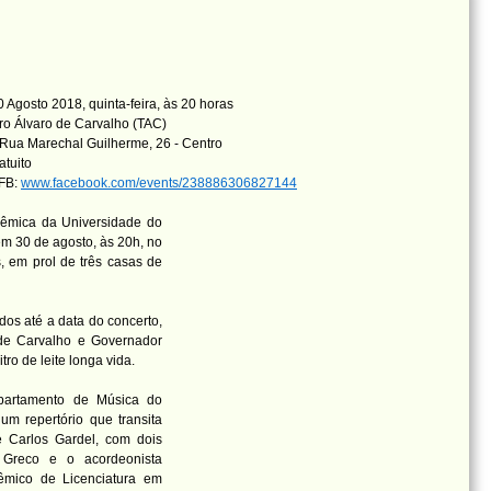
 Agosto 2018, quinta-feira, às 20 horas
ro Álvaro de Carvalho (TAC)
Rua Marechal Guilherme, 26 - Centro
atuito
 FB:
www.facebook.com/events/238886306827144
dêmica da Universidade do
m 30 de agosto, às 20h, no
, em prol de três casas de
dos até a data do concerto,
 de Carvalho e Governador
tro de leite longa vida.
epartamento de Música do
um repertório que transita
 Carlos Gardel, com dois
 Greco e o acordeonista
dêmico de Licenciatura em