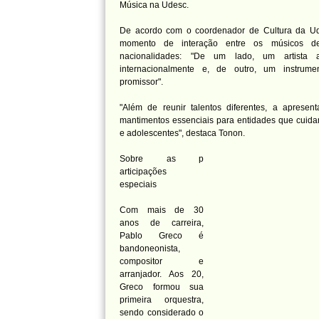
Música na Udesc.
De acordo com o coordenador de Cultura da Ud
momento de interação entre os músicos de
nacionalidades: "De um lado, um artista a
internacionalmente e, de outro, um instrumen
promissor".
"Além de reunir talentos diferentes, a apresen
mantimentos essenciais para entidades que cuida
e adolescentes", destaca Tonon.
Sobre as p
articipações
especiais
Com mais de 30
anos de carreira,
Pablo Greco é
bandoneonista,
compositor e
arranjador. Aos 20,
Greco formou sua
primeira orquestra,
sendo considerado o