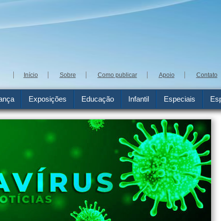
Início
Sobre
Como publicar
Apoio
Contato
ança
Exposições
Educação
Infantil
Especiais
Esp