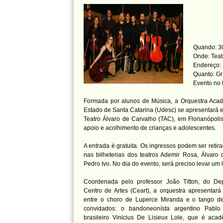
Quando: 30
Onde: Teat
Endereço: 
Quanto: Gr
Evento no
Formada por alunos de Música, a Orquestra Aca
Estado de Santa Catarina (Udesc) se apresentará e
Teatro Álvaro de Carvalho (TAC), em Florianópolis
apoio e acolhimento de crianças e adolescentes.
A entrada é gratuita. Os ingressos podem ser retira
nas bilheterias dos teatros Ademir Rosa, Álvaro
Pedro Ivo. No dia do evento, será preciso levar um li
Coordenada pelo professor João Titton, do D
Centro de Artes (Ceart), a orquestra apresentará 
entre o choro de Luperce Miranda e o tango de
convidados: o bandoneonísta argentino Pablo
brasileiro Vinicius De Lisieux Lole, que é aca