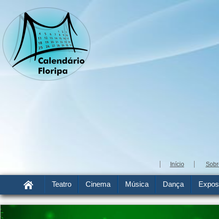
Início
Sobr
Teatro
Cinema
Música
Dança
Expos