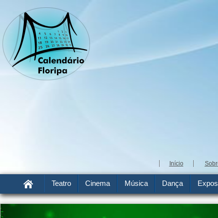
Início
Sobr
Teatro
Cinema
Música
Dança
Expos