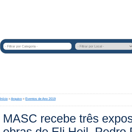
- Filtrar por Categoria -
Início
»
Arquivo
»
Eventos de Ano 2019
MASC recebe três expo
obras de Eli Heil, Pedro 