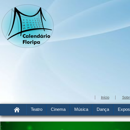
Início
Sobr
Teatro
Cinema
Música
Dança
Expos