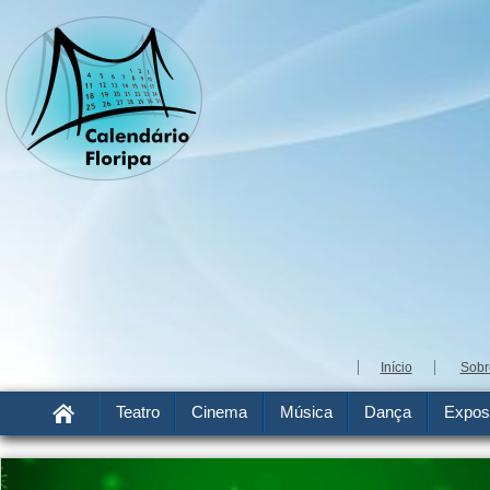
Início
Sobr
Teatro
Cinema
Música
Dança
Expos