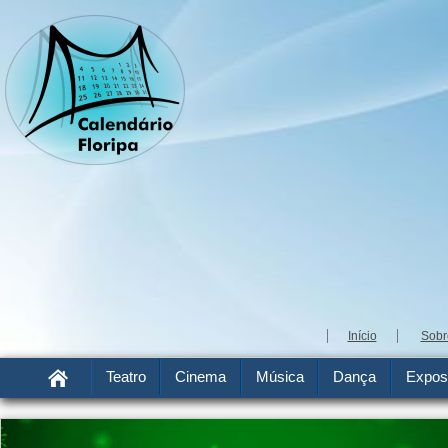
Início
Sobr
Teatro
Cinema
Música
Dança
Expos