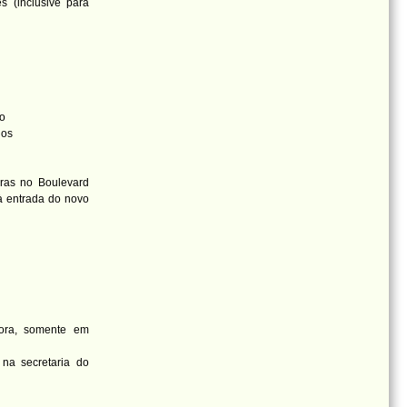
s (inclusive para
to
nos
aras no Boulevard
à entrada do novo
hora, somente em
na secretaria do