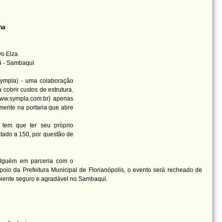
ha
vo Elza
4 - Sambaqui
Sympla) - uma colaboração
cobrir custos de estrutura.
www.sympla.com.br) apenas
omente na portaria que abre
tem que ter seu próprio
itado a 150, por questão de
Alguém em parceria com o
oio da Prefeitura Municipal de Florianópolis, o evento será recheado de
mbiente seguro e agradável no Sambaqui.