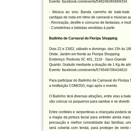
Evento: facebook.com/events/549246365669334
- Música ao vivo: Banda carrinho de bate-bate
cantigas de roda em ritmo de carnaval e músicas au
- Recreação, desfile e concurso de fantasias, e mui
- Comidinhas e bebidas vendidas à parte
Bailinho de Carnaval do Floripa Shopping
Dias 22 e 23/02, sábado e domingo, das 15h às 18
Onde: Jardim em frente ao Floripa Shopping
Endereço: Rodovia SC 401, 3116 - Saco Grande
Quanto: Gratuito mediante a doação de 1 Kg de ali
Evento: facebook.com/events/574548706434810
Para participar do Bailinho de Carnaval do Floripa
a instituição COMOSG, logo após o evento.
O Bailinho terá diversas atrações, entre elas a ba
vão colocar os pequenos para sambar e se divertir.
Entre confetes e serpentinas a criançada poderá s
a magia da pintura
facial para entreter ainda mai
precaução e melhor comodidade das famílias, um
será coberta com tenda, para proteger de vento