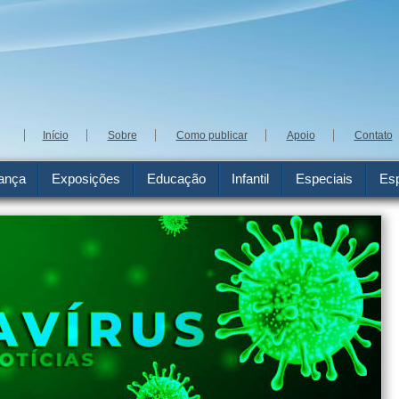
Início
Sobre
Como publicar
Apoio
Contato
ança
Exposições
Educação
Infantil
Especiais
Esp