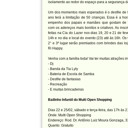
isolamento ao redor do espaço para a segurança d
Um dos momentos mais esperados é o desfile de f
ano terá a limitação de 50 crianças. Essa é a hor
empenho dos papais e mamães que gostam de fan
com os adereços mais bonitos e criativos. As insc
feitas na Cia do Lazer nos dias 19, 20 e 21 de feve
14h e no dia e local do evento (23) até às 16h. Os
2° e 3º lugar serão premiados com brindes das lo
Ri Happy.
Venha com a família toda! Vai ter muitas atrações i
- Dj
- Banda da Tia Lyly
- Bateria de Escola de Samba
- Desfile de fantasias
- Recreação
- E muitas brincadeiras
Bailinho Infantil do Multi Open Shopping
Dias 22 e 25/02, sábado e terça-feira, das 17h às 
Onde: Multi Open Shopping
Endereço: Rod. Dr. Antônio Luiz Moura Gonzaga, 3
Quanto: Gratuito