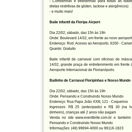
- Comidinhas
e bebidinhas para todas as idade
dietas restritivas de glúten, lactose e alergênicos)
- e muito mais!
Baile infantil da Floripa Airport
Dia 22/02, sábado, das 15h às 19h
Onde: Boulevard 14/32, em frente ao novo aeropor
Endereço: Rod. Acesso ao Aeroporto, 6200 - Caria
Quanto: Gratuito
Baile infantil de carnaval com oficinas de másc
14/32, grande praça de entretenimento em frente 
Aeroporto Internacional de Florianópolis.
Bailinho de Carnaval Floripinhas e Nosso Mundo
Dia 22/02, sábado, das 15h às 19h
Onde: Pensando e Construindo Nosso Mundo
Endereço: Rua Papa João XXIII, 121 - Coqueiros
Ingressos: R$ 25 (antecipado) e R$ 30 (na 
dinheiro), crianças até 2 anos não pagam
Venda no site www.eventbrite.com.br e também 
Pensando e Construindo Nosso Mundo
Informações: (48) 99694-4000 ou 99116-1823