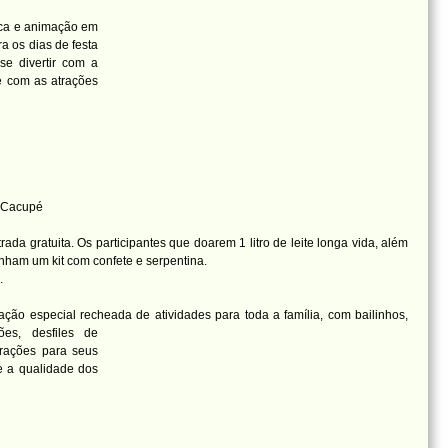
sica e animação em
a os dias de festa
se divertir com a
e com as atrações
- Cacupé
ada gratuita. Os participantes que doarem 1 litro de leite longa vida, além
nham um kit com confete e serpentina.
.
ão especial recheada de atividades para toda a família, com bailinhos,
ções,
desfiles de
trações para seus
 e a qualidade dos