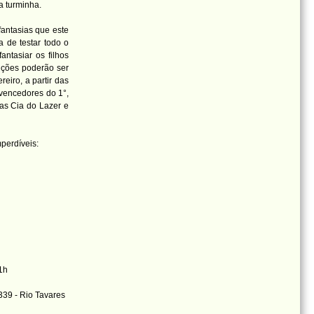
a turminha.
antasias que este
a de testar todo o
tasiar os filhos
rições poderão ser
reiro, a partir das
 vencedores do 1°,
jas Cia do Lazer e
mperdíveis:
21h
339 - Rio Tavares