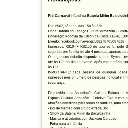
Pré-Carnaval Infantil da Bateria Mirim Baiculosin
Dia 15/02, sábado, das 15h às 22h
Onde: Jardim do Espaço Cultural Armazém - Coleti
Endereço: Rodovia da Gilson da Costa Xavier, 138
Evento: facebook.com/events/588278705087618
Ingressos: R$10 (+ R$2,50 de taxa se for pelo 
sugerida por família de até 4 pessoas, apenas para 
Os ingressos estarão disponíveis pelo Sympla (
até às 12h do dia do evento. Após este horário, s
às 15h.
IMPORTANTE: cada pessoa de qualquer idade 
ingressos pois o número de pessoas no local é lim
segurança.
Promovido pela Associação Cultural Baiacu de 
Espaço Cultural Armazém - Coletivo Elza e com ap
atrações divertidas para todas as famílias, num a
- Boi de Mamão com Grupo Arreda Boi
- Show da Bateria Mirim da Baculosinha
- Música e atividades com Jackson Cardoso
- Feira para a Infância