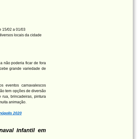
 15/02 a 01/03
iversos locais da cidade
a não poderia ficar de fora
ecebe grande variedade de
os eventos carnavalescos
ção tem opções de diversão
 rua, brincadeiras, pintura
 muita animação.
nópolis 2020
aval Infantil em