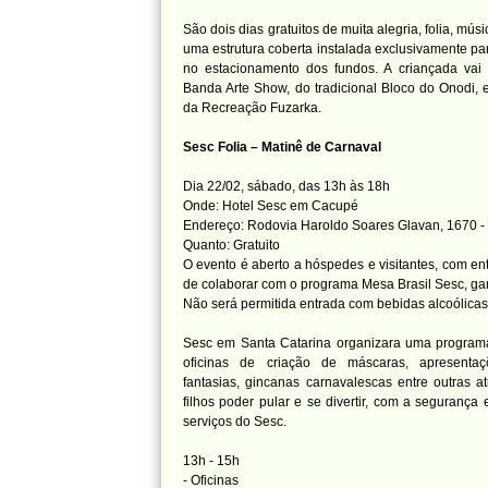
São dois dias gratuitos de muita alegria, folia, mú
uma estrutura coberta instalada exclusivamente par
no estacionamento dos fundos. A criançada vai 
Banda Arte Show, do tradicional Bloco do Onodi, 
da Recreação Fuzarka.
Sesc Folia – Matinê de Carnaval
Dia 22/02, sábado, das 13h às 18h
Onde: Hotel Sesc em Cacupé
Endereço: Rodovia Haroldo Soares Glavan, 1670 
Quanto: Gratuito
O evento é aberto a hóspedes e visitantes, com entr
de colaborar com o programa Mesa Brasil Sesc, ga
Não será permitida entrada com bebidas alcoólicas
Sesc em Santa Catarina organizara uma programaç
oficinas de criação de máscaras, apresenta
fantasias, gincanas carnavalescas entre outras a
filhos poder pular e se divertir, com a segurança
serviços do Sesc.
13h - 15h
- Oficinas