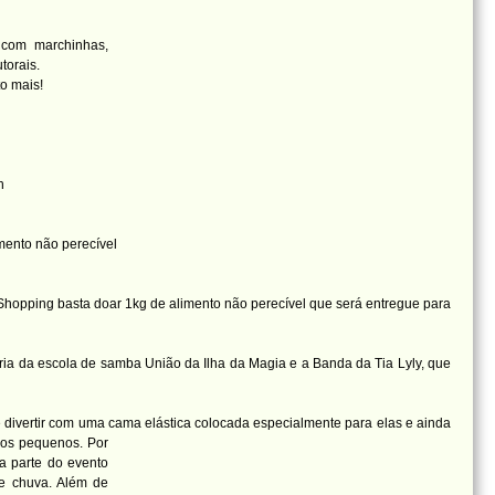
 com marchinhas,
torais.
to mais!
h
mento não perecível
 Shopping basta doar 1kg de alimento não perecível que será entregue para
teria da escola de samba União da Ilha da Magia e a Banda da Tia Lyly, que
e divertir com uma cama elástica colocada especialmente para elas e ainda
s os pequenos. Por
a parte do evento
 e chuva. Além de