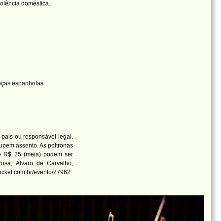
olência doméstica.
anças espanholas
ais ou responsável legal.
pem assento. As poltronas
 e R$ 25 (meia) podem ser
Rosa, Álvaro de Carvalho,
eticket.com.br/evento/27962