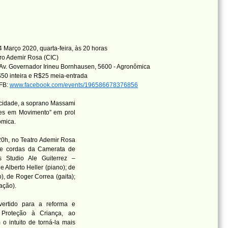
 Março 2020, quarta-feira, às 20 horas
ro Ademir Rosa (CIC)
Av. Governador Irineu Bornhausen, 5600 - Agronômica
50 inteira e R$25 meia-entrada
 FB:
www.facebook.com/events/196586678376856
 cidade, a soprano Massami
es em Movimento” em prol
ômica.
20h, no Teatro Ademir Rosa
 de cordas da Camerata de
s Studio Ale Guiterrez –
 Alberto Heller (piano); de
), de Roger Correa (gaita);
ação).
vertido para a reforma e
 Proteção à Criança, ao
 intuito de torná-la mais