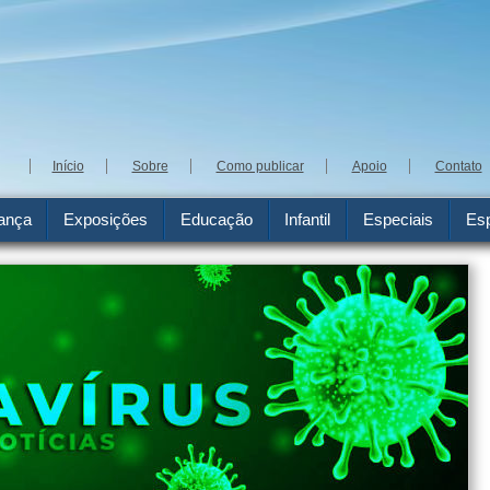
Início
Sobre
Como publicar
Apoio
Contato
ança
Exposições
Educação
Infantil
Especiais
Esp