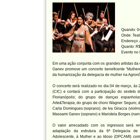
Quando: 04
Onde: Teat
Endereço: 
Quanto: R$
Evento no
Em uma ação conjunta com os grandes artistas da
Ganev promove um concerto beneficente “Mulher
da humanização da delegacia de mulher na Agron
O concerto será realizado no dia 04 de março, às 
(CIC) e contará com a participação do sexteto
Florianópolis; do grupo de danças espanhola
Arte&Terapia; do grupo de choro Wagner Seguro; de
Carla Domingues (soprano); de Iva Giracca (violino
Massami Ganev (soprano) e Maristela Borges (narr
O valor arrecadado com os ingressos será re
adaptação da estrutura da 6ª Delegacia de
Adolescente, à Mulher e ao Idoso (DPCAMI) com o