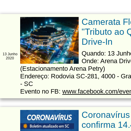
Camerata Fl
"Tributo ao
Drive-In
Quando: 13 Junho
13 Junho
2020
Onde: Arena Driv
(Estacionamento Arena Petry)
Endereço: Rodovia SC-281, 4000 - Gra
- SC
Evento no FB:
www.facebook.com/eve
Coronavírus
confirma 14