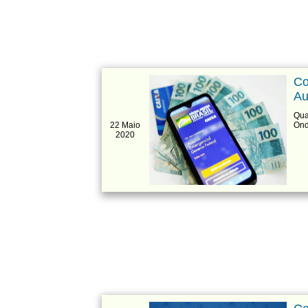
Co
Au
Qua
22 Maio
Ond
2020