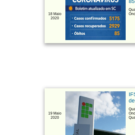
85
Qua
18 Maio
Ond
2020
IF
de
Qua
19 Maio
Ond
2020
Qua