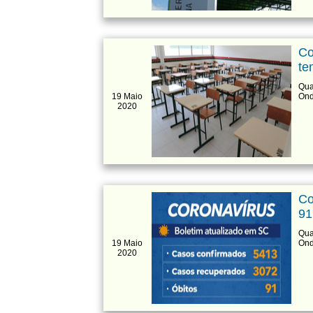
Co
te
Qua
19 Maio
Ond
2020
Co
91
Qua
19 Maio
Ond
2020