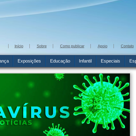
Início
Sobre
Como publicar
Apoio
Contato
ança
Exposições
Educação
Infantil
Especiais
Esp