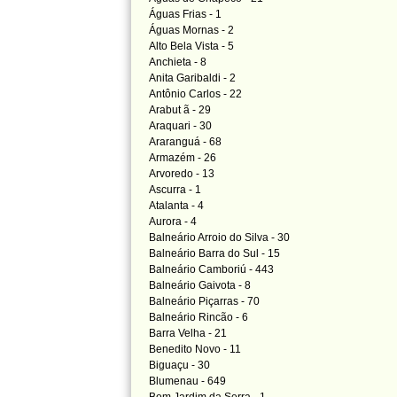
Águas Frias - 1
Águas Mornas - 2
Alto Bela Vista - 5
Anchieta - 8
Anita Garibaldi - 2
Antônio Carlos - 22
Arabut
ã - 29
Araquari - 30
Araranguá - 68
Armazém - 26
Arvoredo - 13
Ascurra - 1
Atalanta - 4
Aurora - 4
Balneário Arroio do Silva - 30
Balneário Barra do Sul - 15
Balneário Camboriú - 443
Balneário Gaivota - 8
Balneário Piçarras - 70
Balneário Rincão - 6
Barra Velha - 21
Benedito Novo - 11
Biguaçu - 30
Blumenau - 649