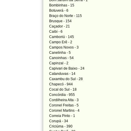
Bom Jardim da Serra - 1
Bombinhas - 15
Botuverá - 6
Braço do Norte - 115
Brusque - 154
Caçador - 21
Caibi - 6
Camboriú - 145
Campo Erê - 2
Campos Novos - 3
Canelinha - 5
Canoinhas - 54
Capinzal - 2
Capivari de Baixo - 24
Catanduvas - 14
Caxambu do Sul - 28
Chapecó - 944
Cocal do Sul - 18
Concórdia - 955
Cordilheira Alta - 3
Coronel Freitas - 5
Coronel Martins - 4
Correia Pinto - 1
Corupá - 34
Criciúma - 390