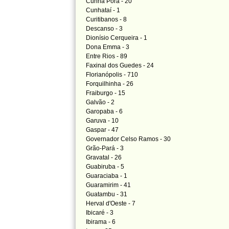
Cunha Porã - 20
Cunhataí - 1
Curitibanos - 8
Descanso - 3
Dionísio Cerqueira - 1
Dona Emma - 3
Entre Rios - 89
Faxinal dos Guedes - 24
Florianópolis - 710
Forquilhinha - 26
Fraiburgo - 15
Galvão - 2
Garopaba - 6
Garuva - 10
Gaspar - 47
Governador Celso Ramos - 30
Grão-Pará - 3
Gravatal - 26
Guabiruba - 5
Guaraciaba - 1
Guaramirim - 41
Guatambu - 31
Herval d'Oeste - 7
Ibicaré - 3
Ibirama - 6