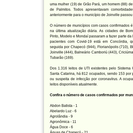
uma mulher (19) de Grão Pará, um homem (88) d
de Palmitos. Todos apresentavam comorbidad
anteriormente para o município de Joinville passou
O número de municípios com casos confirmados é 
na última atualização diária. As cidades de Bom
Pinto, Modelo e Mondaí passaram a fazer parte da l
pacientes com Covid-19 está em Concórdia, qu
seguida por Chapecó (944), Florianópolis (710), Bl
Joinville (444), Balneário Camboriú (443), Criciúm
Tubarão (169).
Dos 1.316 leitos de UTI existentes pelo Sistem
Santa Catarina, há 812 ocupados, sendo 153 por 
ou suspeita de infecção por coronavírus. A ocu
leitos disponíveis atualmente.
Confira o número de casos confirmados por muni
Abdon Batista - 1
Abelardo Luz - 6
Agrolândia - 9
Agronômica - 11
Água Doce - 6
Águas de Chapecó - 21