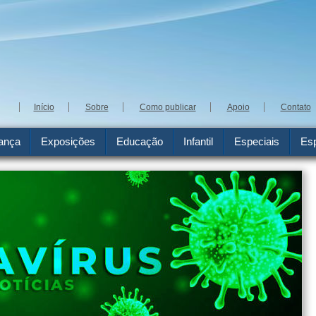
Início
Sobre
Como publicar
Apoio
Contato
ança
Exposições
Educação
Infantil
Especiais
Esp