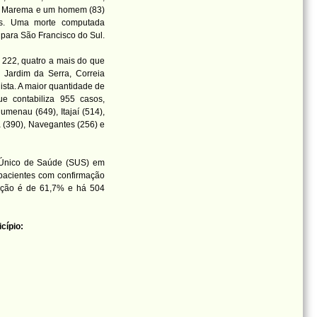
e Marema e um homem (83)
es. Uma morte computada
 para São Francisco do Sul.
222, quatro a mais do que
 Jardim da Serra, Correia
ista. A maior quantidade de
e contabiliza 955 casos,
umenau (649), Itajaí (514),
a (390), Navegantes (256) e
a Único de Saúde (SUS) em
pacientes com confirmação
pação é de 61,7% e há 504
cípio: