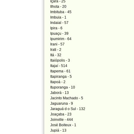
Içara - 25
Ilhota - 20
Imbituba - 45
Imbuia - 1
Indaial - 57
Ipira - 6
Ipuaçu - 39
Ipumirim - 64
Irani - 57
Irati - 2
Itá - 32
Itaiópolis - 3
Itajaí - 514
Itapema - 61
Itapiranga - 5
Itapoá - 2
Ituporanga - 10
Jaborá - 13
Jacinto Machado - 5
Jaguaruna - 9
Jaraguá d
o Sul - 132
Joaçaba - 23
Joinville - 444
José Boiteux - 1
Jupiá - 13