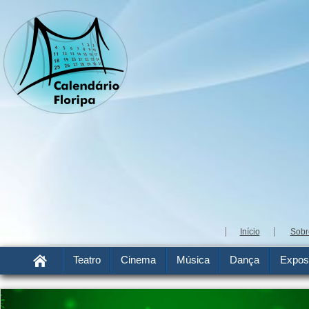
Início
Sobr
Teatro
Cinema
Música
Dança
Expos