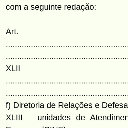
com a seguinte redação:
Art.
.....................................................
.....................................................
XLI
.....................................................
.....................................................
f) Diretoria de Relações e Def
XLIII – unidades de Atendime