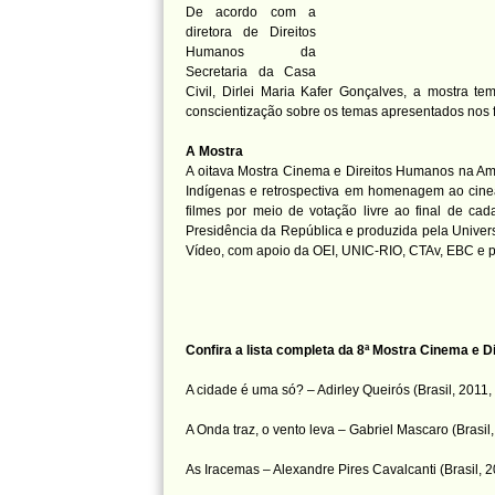
De acordo com a
diretora de Direitos
Humanos da
Secretaria da Casa
Civil, Dirlei Maria Kafer Gonçalves, a mostra te
conscientização sobre os temas apresentados nos f
A Mostra
A oitava Mostra Cinema e Direitos Humanos na Amé
Indígenas e retrospectiva em homenagem ao cinea
filmes por meio de votação livre ao final de ca
Presidência da República e produzida pela Unive
Vídeo, com apoio da OEI, UNIC-RIO, CTAv, EBC e p
Confira a lista completa da 8ª Mostra Cinema e 
A cidade é uma só? – Adirley Queirós (Brasil, 2011, 
A Onda traz, o vento leva – Gabriel Mascaro (Brasil,
As Iracemas – Alexandre Pires Cavalcanti (Brasil, 2