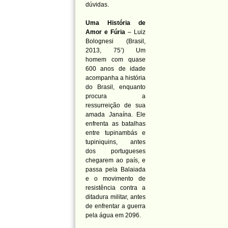
dúvidas.
Uma História de
Amor e Fúria
– Luiz
Bolognesi (Brasil,
2013, 75’) Um
homem com quase
600 anos de idade
acompanha a história
do Brasil, enquanto
procura a
ressurreição de sua
amada Janaína. Ele
enfrenta as batalhas
entre tupinambás e
tupiniquins, antes
dos portugueses
chegarem ao país, e
passa pela Balaiada
e o movimento de
resistência contra a
ditadura militar, antes
de enfrentar a guerra
pela água em 2096.