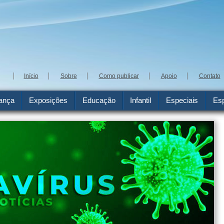
Início
Sobre
Como publicar
Apoio
Contato
ança
Exposições
Educação
Infantil
Especiais
Esp