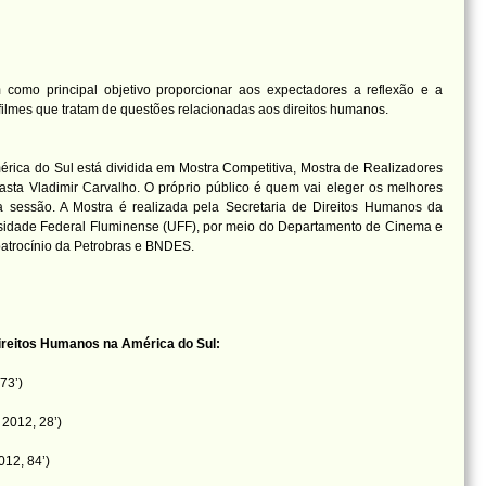
m como principal objetivo proporcionar aos expectadores a reflexão e a
ilmes que tratam de questões relacionadas aos direitos humanos.
rica do Sul está dividida em Mostra Competitiva, Mostra de Realizadores
sta Vladimir Carvalho. O próprio público é quem vai eleger os melhores
da sessão. A Mostra é realizada pela Secretaria de Direitos Humanos da
rsidade Federal Fluminense (UFF), por meio do Departamento de Cinema e
atrocínio da Petrobras e BNDES.
Direitos Humanos na América do Sul:
73’)
 2012, 28’)
012, 84’)