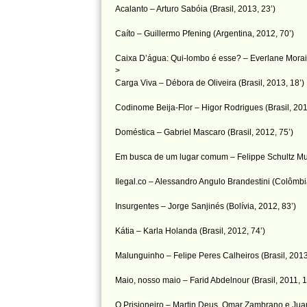
Acalanto – Arturo Sabóia (Brasil, 2013, 23’)
Caíto – Guillermo Pfening (Argentina, 2012, 70’)
Caixa D’água: Qui-lombo é esse? – Everlane Morais 
>
Carga Viva – Débora de Oliveira (Brasil, 2013, 18’)
Codinome Beija-Flor – Higor Rodrigues (Brasil, 201
Doméstica – Gabriel Mascaro (Brasil, 2012, 75’)
Em busca de um lugar comum – Felippe Schultz Muss
Ilegal.co – Alessandro Angulo Brandestini (Colômbi
Insurgentes – Jorge Sanjinés (Bolívia, 2012, 83’)
Kátia – Karla Holanda (Brasil, 2012, 74’)
Malunguinho – Felipe Peres Calheiros (Brasil, 2013
Maio, nosso maio – Farid Abdelnour (Brasil, 2011, 1
O Prisioneiro – Martin Deus, Omar Zambrano e Jua