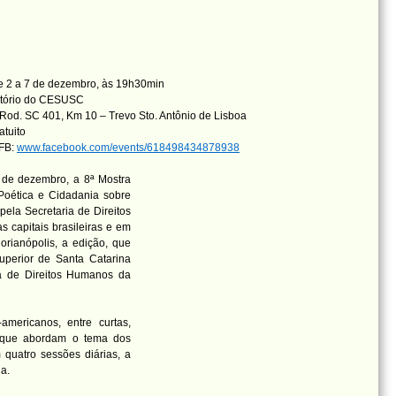
 2 a 7 de dezembro, às 19h30min
itório do CESUSC
Rod. SC 401, Km 10 – Trevo Sto. Antônio de Lisboa
atuito
 FB:
www.facebook.com/events/618498434878938
7 de dezembro, a 8ª Mostra
Poética e Cidadania sobre
 pela Secretaria de Direitos
 capitais brasileiras e em
orianópolis, a edição, que
uperior de Santa Catarina
ia de Direitos Humanos da
mericanos, entre curtas,
, que abordam o tema dos
quatro sessões diárias, a
a.