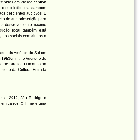
exibidos em closed caption
 o que é dito, mas também
s deficientes auditivos. E
ção de audiodescrição para
ador descreve com o máximo
dução local também está
jetos sociais com alunos a
manos da América do Sul em
s 19h30min, no Auditório do
ia de Direitos Humanos da
stério da Cultura. Entrada
:
asil, 2012, 28’) Rodrigo é
 em carros. O fi
lme é uma