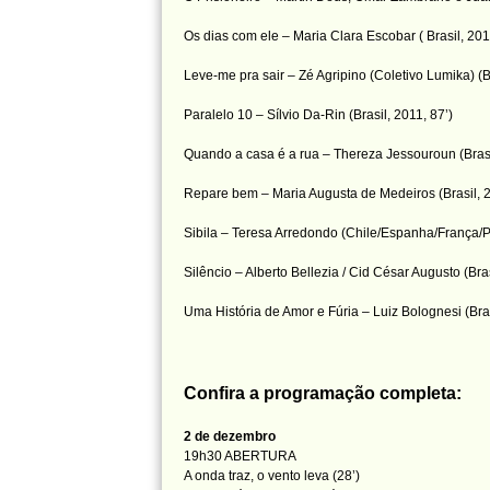
Os dias com ele – Maria Clara Escobar ( Brasil, 201
Leve-me pra sair – Zé Agripino (Coletivo Lumika) (Br
Paralelo 10 – Sílvio Da-Rin (Brasil, 2011, 87’)
Quando a casa é a rua – Thereza Jessouroun (Brasi
Repare bem – Maria Augusta de Medeiros (Brasil, 2
Sibila – Teresa Arredondo (Chile/Espanha/França/P
Silêncio – Alberto Bellezia / Cid César Augusto (Bras
Uma História de Amor e Fúria – Luiz Bolognesi (Bras
Confira a programação completa:
2 de dezembro
19h30 ABERTURA
A onda traz, o vento leva (28’)