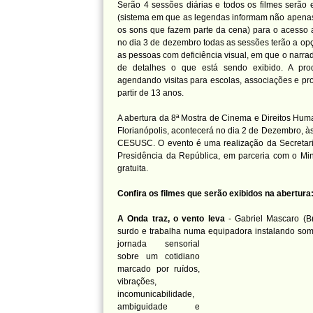
Serão 4 sessões diárias e todos os filmes serão 
(sistema em que as legendas informam não apenas
os sons que fazem parte da cena) para o acesso ao
no dia 3 de dezembro todas as sessões terão a op
as pessoas com deficiência visual, em que o narr
de detalhes o que está sendo exibido. A pro
agendando visitas para escolas, associações e pro
partir de 13 anos.
A abertura da 8ª Mostra de Cinema e Direitos Hu
Florianópolis, acontecerá no dia 2 de Dezembro, à
CESUSC. O evento é uma realização da Secretar
Presidência da República, em parceria com o Mini
gratuita.
Confira os filmes que serão exibidos na abertura
A Onda traz, o vento leva
- Gabriel Mascaro (Br
surdo e trabalha numa equipadora instalando som
jornada sensorial
sobre um cotidiano
marcado por ruídos,
vibrações,
incomunicabilidade,
ambiguidade e