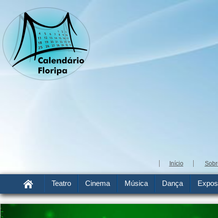
Início
Sobr
Teatro
Cinema
Música
Dança
Expos