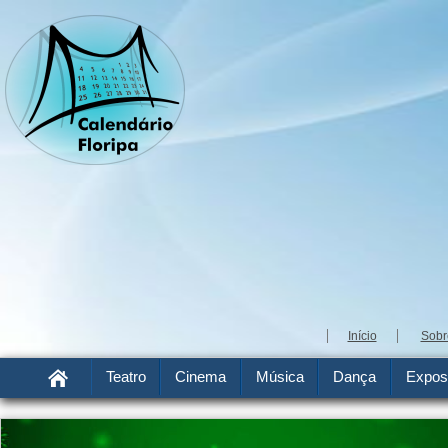
Início
Sobr
Teatro
Cinema
Música
Dança
Expos