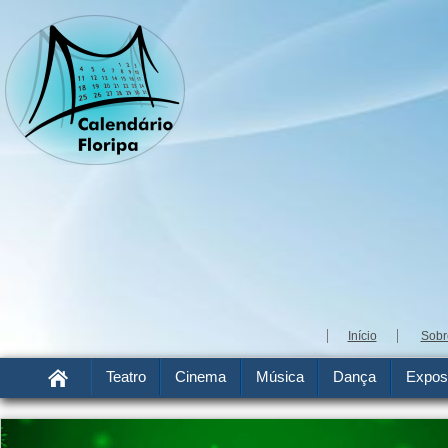
Início
Sobr
Teatro
Cinema
Música
Dança
Expos