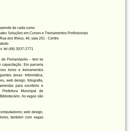
epende de cada curso
tec Soluções em Cursos e Treinamentos Profissionais
Rua dos Ilhéus, 46, sala 201 - Centro
atuito
s: tel (48) 3037-2771
 de Florianópolis – tem se
 capacitação. Em parceria
os livres e treinamentos
intes áreas: Informática,
s, web design, fotografia,
ramentas para escritório e
 Prefeitura Municipal de
Bibliotecário. As vagas são
 computadores, web design,
 livres, também com vagas