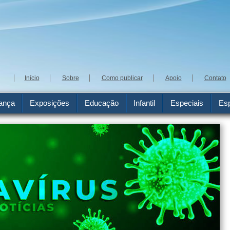
Início
Sobre
Como publicar
Apoio
Contato
ança
Exposições
Educação
Infantil
Especiais
Esp