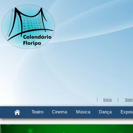
Início
Sobr
Teatro
Cinema
Música
Dança
Expos