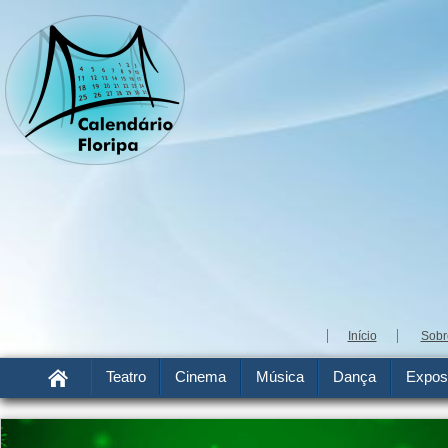
Início
Sobr
Teatro
Cinema
Música
Dança
Expos