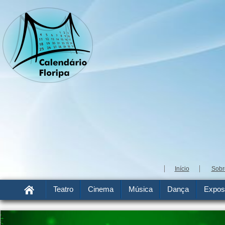
Início
Sobr
Teatro
Cinema
Música
Dança
Expos