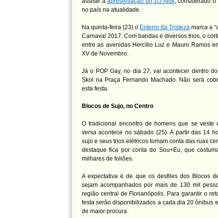
assistir à
apresentação do DJ Alok
, considerado o
no país na atualidade.
Na quinta-feira (23) o
Enterro da Tristeza
marca a “a
Carnaval 2017. Com bandas e diversos trios, o cort
entre as avenidas Hercílio Luz e Mauro Ramos e
XV de Novembro.
Já o POP Gay, no dia 27, vai acontecer dentro d
Skol na Praça Fernando Machado. Não será cobr
esta festa.
Blocos de Sujo, no Centro
O tradicional encontro de homens que se veste 
versa acontece no sábado (25). A partir das 14 h
sujo e seus trios elétricos tomam conta das ruas ce
destaque fica por conta do Sou+Eu, que costum
milhares de foliões.
A expectativa é de que os desfiles dos Blocos de
sejam acompanhados por mais de 130 mil pesso
região central de Florianópolis. Para garantir o re
festa serão disponibilizados a cada dia 20 ônibus e
de maior procura.