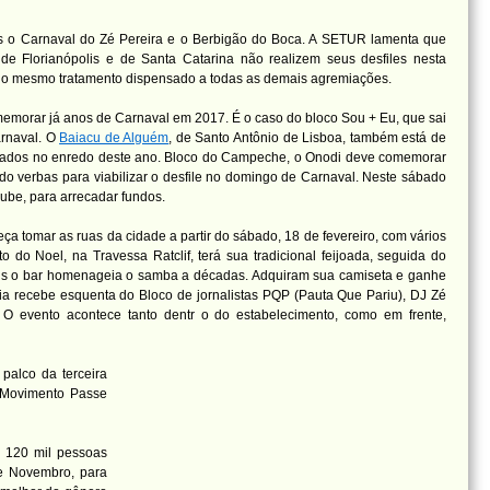
os o Carnaval do Zé Pereira e o Berbigão do Boca. A SETUR lamenta que
 de Florianópolis e de Santa Catarina não realizem seus desfiles nesta
s o mesmo tratamento dispensado a todas as demais agremiações.
omemorar já anos de Carnaval em 2017. É o caso do bloco Sou + Eu, que sai
arnaval. O
Baiacu de Alguém
, de Santo Antônio de Lisboa, também está de
orados no enredo deste ano. Bloco do Campeche, o Onodi deve comemorar
o verbas para viabilizar o desfile no domingo de Carnaval. Neste sábado
ube, para arrecadar fundos.
a tomar as ruas da cidade a partir do sábado, 18 de fevereiro, com vários
o do Noel, na Travessa Ratclif, terá sua tradicional feijoada, seguida do
pois o bar homenageia o samba a décadas. Adquiram sua camiseta e ganhe
a recebe esquenta do Bloco de jornalistas PQP (Pauta Que Pariu), DJ Zé
. O evento acontece tanto dentr
o do estabelecimento, como em frente,
palco da terceira
r Movimento Passe
 120 mil pessoas
de Novembro, para