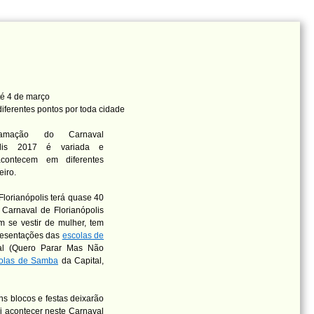
é 4 de março
iferentes pontos por toda cidade
amação do Carnaval
polis 2017 é variada e
acontecem em diferentes
eiro.
Florianópolis terá quase 40
Carnaval de Florianópolis
m se vestir de mulher, tem
apresentações das
escolas de
al (Quero Parar Mas Não
scolas de Samba
da Capital,
ns blocos e festas deixarão
i acontecer neste Carnaval