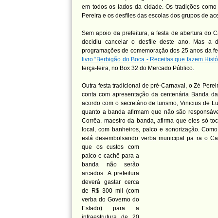
em todos os lados da cidade. Os tradições como
Pereira e os desfiles das escolas dos grupos de ac
Sem apoio da prefeitura, a festa de abertura do 
decidiu cancelar o desfile deste ano. Mas a d
programações de comemoração dos 25 anos da fe
livro “Berbigão do Boca - Receitas que fazem Histó
terça-feira, no Box 32 do Mercado Público.
Outra festa tradicional de pré-Carnaval, o Zé Perei
conta com apresentação da centenária Banda da
acordo com o secretário de turismo, Vinicius de Luc
quanto a banda afirmam que não são responsávei
Corrêa, maestro da banda, afirma que eles só toc
local, com banheiros, palco e sonorização. Como
está desembolsando verba municipal pa
ra o Ca
que os custos com
palco e cachê para a
banda não serão
arcados. A prefeitura
deverá gastar cerca
de R$ 300 mil (com
verba do Governo do
Estado) para a
infraestrutura de 20