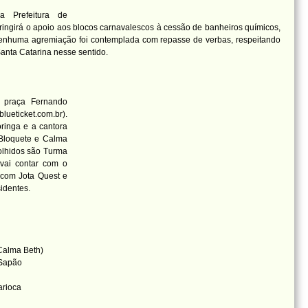
a Prefeitura de
tringirá o apoio aos blocos carnavalescos à cessão de banheiros químicos,
Nenhuma agremiação foi contemplada com repasse de verbas, respeitando
Santa Catarina nesse sentido.
praça Fernando
ueticket.com.br).
ringa e a cantora
 Bloquete e Calma
colhidos são Turma
vai contar com o
 com Jota Quest e
identes.
Calma Beth)
 Sapão
arioca