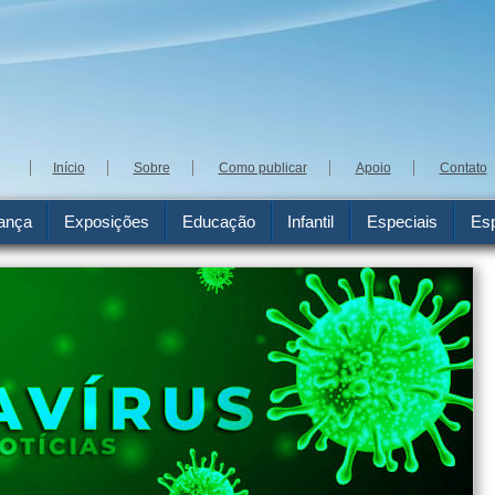
Início
Sobre
Como publicar
Apoio
Contato
ança
Exposições
Educação
Infantil
Especiais
Esp