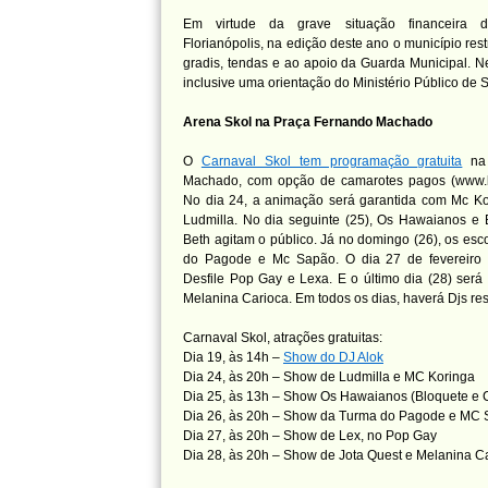
Em virtude da grave situação financeira d
Florianópolis, na edição deste ano o município res
gradis, tendas e ao apoio da Guarda Municipal. 
inclusive uma orientação do Ministério Público de 
Arena Skol na Praça Fernando Machado
O
Carnaval Skol tem programação
gratuita
na 
Machado, com opção de camarotes pagos (www.bl
No dia 24, a animação será garantida com Mc Ko
Ludmilla. No dia seguinte (25), Os Hawaianos e
Beth agitam o público. Já no domingo (26), os es
do Pagode e Mc Sapão. O dia 27 de fevereiro 
Desfile Pop Gay e Lexa. E o último dia (28) será
Melanina Carioca. Em todos os dias, haverá Djs res
Carnaval Skol, atrações gratuitas:
Dia 19, às 14h –
Show do DJ Alok
Dia 24, às 20h – Show de Ludmilla e MC Koringa
Dia 25, às 13h – Show Os Hawaianos (Bloquete e 
Dia 26, às 20h – Show da Turma do Pagode e MC
Dia 27, às 20h – Show de Lex, no Pop Gay
Dia 28, às 20h – Show de Jota Quest e Melanina C