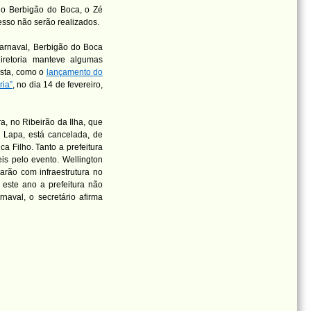
 o Berbigão do Boca, o Zé
esso não serão realizados.
Carnaval, Berbigão do Boca
iretoria manteve algumas
sta, como o
lançamento do
ria”
, no dia 14 de fevereiro,
ra, no Ribeirão da Ilha, que
 Lapa, está cancelada, de
a Filho. Tanto a prefeitura
s pelo evento. Wellington
arão com infraestrutura no
 este ano a prefeitura não
rnaval, o secretário afirma