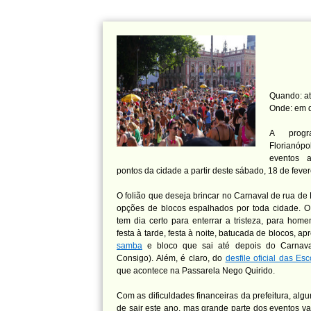
Quando: at
Onde: em d
A progr
Florianó
eventos 
pontos da cidade a partir deste sábado, 18 de fever
O folião que deseja brincar no Carnaval de rua de 
opções de blocos espalhados por toda cidade. O 
tem dia certo para enterrar a tristeza, para home
festa à tarde, festa à noite, batucada de blocos, 
samba
e bloco que sai até depois do Carnav
Consigo). Além, é claro, do
desfile oficial das E
que acontece na Passarela Nego Quirido.
Com as dificuldades financeiras da prefeitura, algu
de sair este ano, mas grande parte dos eventos va