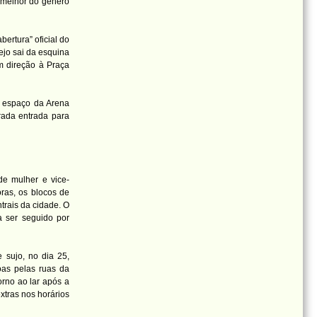
 melhor do gênero
bertura” oficial do
ejo sai da esquina
m direção à Praça
o espaço da Arena
ada entrada para
de mulher e vice-
oras, os blocos de
ntrais da cidade. O
a ser seguido por
 sujo, no dia 25,
as pelas ruas da
torno ao lar após a
xtras nos horários