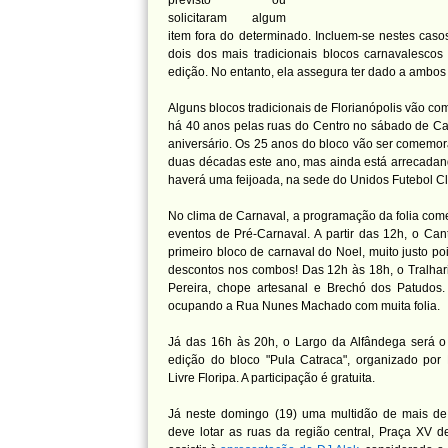
previsto ou
solicitaram algum
item fora do determinado. Incluem-se nestes cas
dois dos mais tradicionais blocos carnavalescos
edição. No entanto, ela assegura ter dado a ambo
Alguns blocos tradicionais de Florianópolis vão c
há 40 anos pelas ruas do Centro no sábado de C
aniversário. Os 25 anos do bloco vão ser comem
duas décadas este ano, mas ainda está arrecadand
haverá uma feijoada, na sede do Unidos Futebol Cl
No clima de Carnaval, a programação da folia começ
eventos de Pré-Carnaval. A partir das 12h, o Cant
primeiro bloco de carnaval do Noel, muito justo 
descontos nos combos! Das 12h às 18h, o Tralhari
Pereira, chope artesanal e Brechó dos Patudos
ocupando a Rua Nunes Machado com muita folia.
Já das 16h às 20h, o Largo da Alfândega será o 
edição do bloco "Pula Catraca", organizado po
Livre Floripa. A participação é gratuita.
Já neste domingo (19) uma multidão de mais de
deve lotar as ruas da região central, Praça XV 