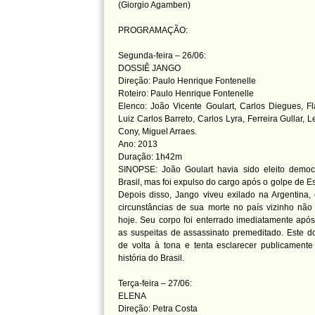
(Giorgio Agamben)
PROGRAMAÇÃO:
Segunda-feira – 26/06:
DOSSIÊ JANGO
Direção: Paulo Henrique Fontenelle
Roteiro: Paulo Henrique Fontenelle
Elenco: João Vicente Goulart, Carlos Diegues, Flá
Luiz Carlos Barreto, Carlos Lyra, Ferreira Gullar, L
Cony, Miguel Arraes.
Ano: 2013
Duração: 1h42m
SINOPSE: João Goulart havia sido eleito democ
Brasil, mas foi expulso do cargo após o golpe de Es
Depois disso, Jango viveu exilado na Argentina
circunstâncias de sua morte no país vizinho não
hoje. Seu corpo foi enterrado imediatamente apó
as suspeitas de assassinato premeditado. Este d
de volta à tona e tenta esclarecer publicamente
história do Brasil.
Terça-feira – 27/06:
ELENA
Direção: Petra Costa