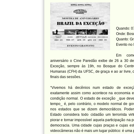
Quando: 07
Onde: Bos
Quanto: Gr
Evento no
Em com
aniversário o Cine Paredão exibe de 26 a 30 de
Exceção, sempre às 19h, no Bosque do Centro
Humanas (CFH) da UFSC, de graça e ao ar livre, 
finais das sessões.
“Vivemos há decênios num estado de exceçã
exatamente assim como acontece na economia em
condição normal. O estado de exceção _que dever
tempo_ é, pelo contrário, o modelo normal de go
nos estados que se dizem democráticos. Poder-
Estado considera todo cidadão um terrorista vir
piorar e tornar impossível aquela participação na po
democracia. Uma cidade cujas praças e cujas est
videocâmeras não é mais um lugar público: é uma p