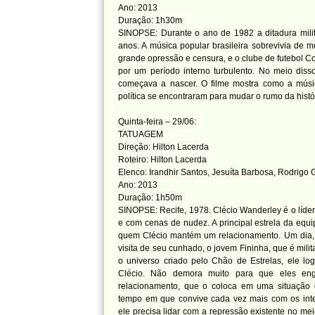
Ano: 2013
Duração: 1h30m
SINOPSE: Durante o ano de 1982 a ditadura mili
anos. A música popular brasileira sobrevivia de m
grande opressão e censura, e o clube de futebol C
por um período interno turbulento. No meio disso
começava a nascer. O filme mostra como a músi
política se encontraram para mudar o rumo da histór
Quinta-feira – 29/06:
TATUAGEM
Direção: Hilton Lacerda
Roteiro: Hilton Lacerda
Elenco: Irandhir Santos, Jesuíta Barbosa, Rodrigo Ga
Ano: 2013
Duração: 1h50m
SINOPSE: Recife, 1978. Clécio Wanderley é o líder
e com cenas de nudez. A principal estrela da equ
quem Clécio mantém um relacionamento. Um dia,
visita de seu cunhado, o jovem Fininha, que é mili
o universo criado pelo Chão de Estrelas, ele lo
Clécio. Não demora muito para que eles eng
relacionamento, que o coloca em uma situação
tempo em que convive cada vez mais com os inte
ele precisa lidar com a repressão existente no mei