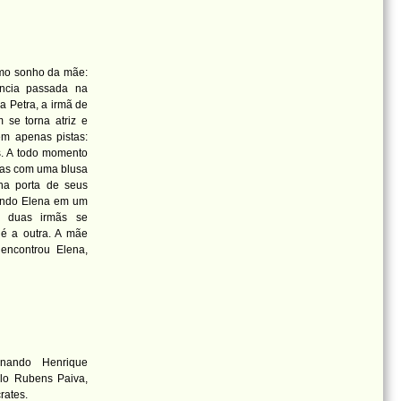
mo sonho da mãe:
ância passada na
a Petra, a irmã de
 se torna atriz e
m apenas pistas:
as. A todo momento
uas com uma blusa
na porta de seus
rindo Elena em um
s duas irmãs se
é a outra. A mãe
 encontrou Elena,
rnando Henrique
elo Rubens Paiva,
rates.