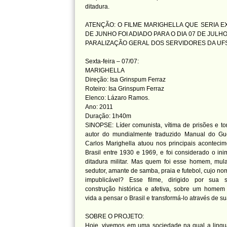
ditadura.
ATENÇÃO: O FILME MARIGHELLA QUE SERIA EX
DE JUNHO FOI ADIADO PARA O DIA 07 DE JULH
PARALIZAÇÃO GERAL DOS SERVIDORES DA UF
Sexta-feira – 07/07:
MARIGHELLA
Direção: Isa Grinspum Ferraz
Roteiro: Isa Grinspum Ferraz
Elenco: Lázaro Ramos.
Ano: 2011
Duração: 1h40m
SINOPSE: Líder comunista, vítima de prisões e tor
autor do mundialmente traduzido Manual do Gue
Carlos Marighella atuou nos principais acontecim
Brasil entre 1930 e 1969, e foi considerado o in
ditadura militar. Mas quem foi esse homem, mula
sedutor, amante de samba, praia e futebol, cujo no
impublicável? Esse filme, dirigido por sua
construção histórica e afetiva, sobre um home
vida a pensar o Brasil e transformá-lo através de s
SOBRE O PROJETO:
Hoje, vivemos em uma sociedade na qual a lingu