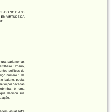
IBIDO NO DIA 30
O EM VIRTUDE DA
SC.
tura, parlamentar,
rrilheiro Urbano,
entos políticos do
imigo número 1 da
to baiano, poeta,
me foi por décadas
 sobrinha, é uma
m que dedicou sua
ua ação.
agem visual sofre