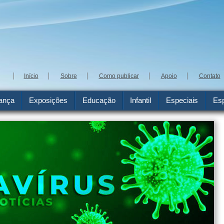
Início
Sobre
Como publicar
Apoio
Contato
ança
Exposições
Educação
Infantil
Especiais
Esp