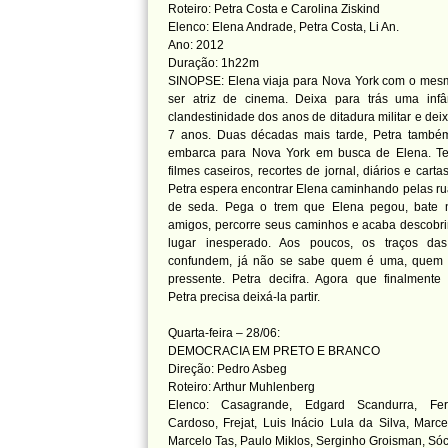
Roteiro: Petra Costa e Carolina Ziskind
Elenco:
Elena Andrade, Petra Costa, Li An.
Ano: 2012
Duração: 1h22m
SINOPSE: Elena viaja para Nova York com o mes
ser atriz de cinema. Deixa para trás uma inf
clandestinidade dos anos de ditadura militar e deix
7 anos. Duas décadas mais tarde, Petra também
embarca para Nova York em busca de Elena. Te
filmes caseiros, recortes de jornal, diários e cart
Petra espera encontrar Elena caminhando pelas r
de seda. Pega o trem que Elena pegou, bate 
amigos, percorre seus caminhos e acaba descob
lugar inesperado. Aos poucos, os traços da
confundem, já não se sabe quem é uma, quem 
pressente. Petra decifra. Agora que finalmente
Petra precisa deixá-la partir.
Quarta-feira – 28/06:
DEMOCRACIA EM PRETO E BRANCO
Direção: Pedro Asbeg
Roteiro: Arthur Muhlenberg
Elenco: Casagrande, Edgard Scandurra, Fe
Cardoso, Frejat, Luis Inácio Lula da Silva, Marc
Marcelo Tas, Paulo Miklos, Serginho Groisman, Sóc