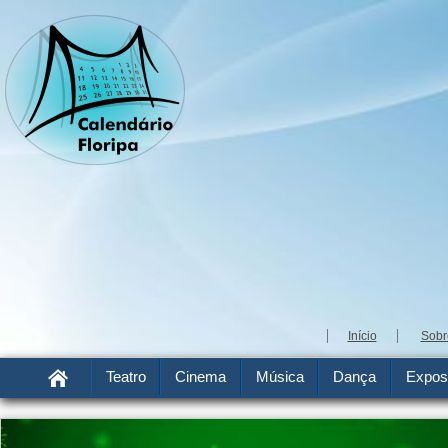
Início
Sobr
Teatro
Cinema
Música
Dança
Expos