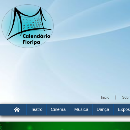
Início
Sobr
Teatro
Cinema
Música
Dança
Expos